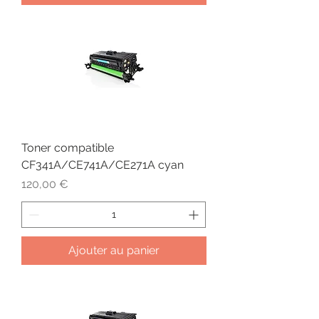
Toner compatible
CF341A/CE741A/CE271A cyan
Prix
120,00 €
Ajouter au panier