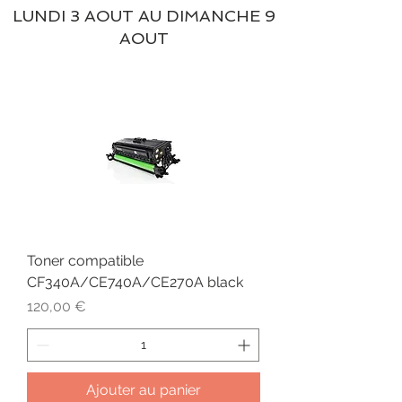
LUNDI 3 AOUT AU DIMANCHE 9
AOUT
Toner compatible
CF340A/CE740A/CE270A black
Prix
120,00 €
Ajouter au panier