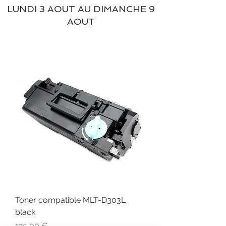
LUNDI 3 AOUT AU DIMANCHE 9
AOUT
Toner compatible MLT-D303L
black
Prix
125,00 €