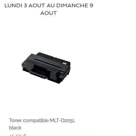
LUNDI 3 AOUT AU DIMANCHE 9
AOUT
Toner compatible MLT-D205L
black
Prix
45,00 €