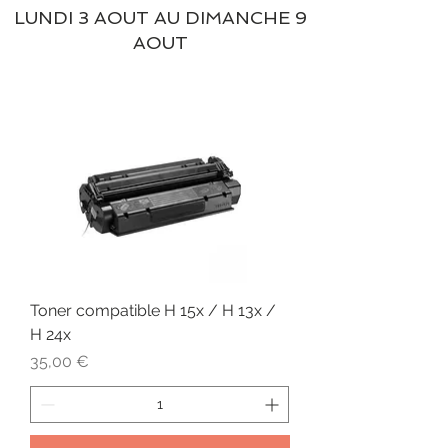
LUNDI 3 AOUT AU DIMANCHE 9
AOUT
Toner compatible H 15x / H 13x /
H 24x
Prix
35,00 €