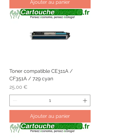
Ajouter au panier
Toner compatible CE311A /
CF351A / 729 cyan
Prix
25,00 €
Ajouter au panier