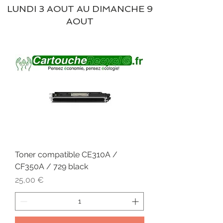
LUNDI 3 AOUT AU DIMANCHE 9
AOUT
Toner compatible CE310A /
CF350A / 729 black
Prix
25,00 €