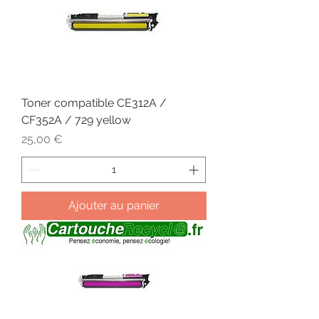
Toner compatible CE312A /
CF352A / 729 yellow
Prix
25,00 €
Ajouter au panier