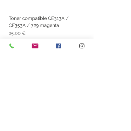
Toner compatible CE313A /
CF353A / 729 magenta
Prix
25,00 €
Rupture de stock
Pack compatible CE315A /
CF355A / 729
Prix
90,00 €