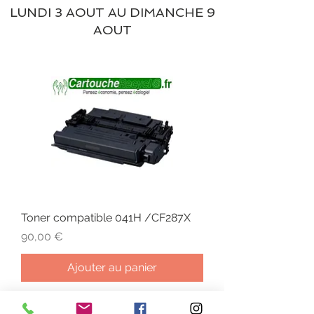
LUNDI 3 AOUT AU DIMANCHE 9
AOUT
Toner compatible 041H /CF287X
Prix
90,00 €
Ajouter au panier