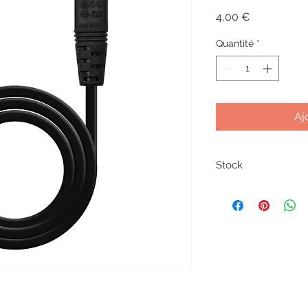
Prix
4,00 €
Quantité
*
Aj
Stock
Sous réserve de disp