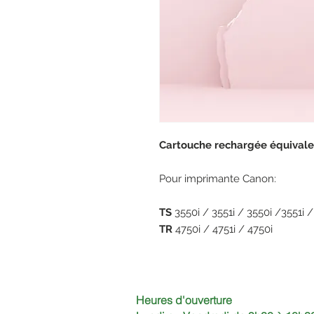
Cartouche rechargée équival
Pour imprimante Canon:
TS
3550i / 3551i / 3550i /3551i /
TR
4750i / 4751i / 4750i
Heures d'ouverture