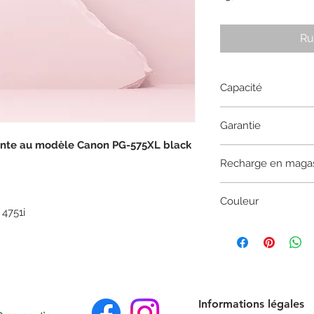
Ru
Capacité
15 ML
Garantie
ente au modèle Canon PG-575XL black
1 an
Recharge en maga
Recharge uniquemen
Couleur
recycl@, la cartouch
 4751i
Black
Informations légales