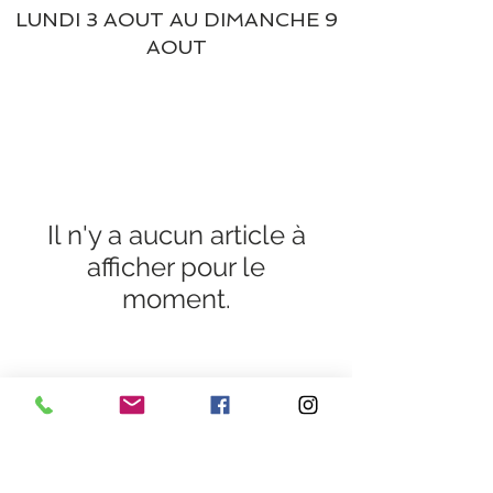
LUNDI 3 AOUT AU DIMANCHE 9
AOUT
Il n'y a aucun article à
afficher pour le
moment.
Heures d'ouverture
Lundi au Vendredi de 9h30 à 18h30 en continu
Samedi de 9h30
à 13h
28 rue de la concorde 3100
0 Toulouse
09 80 89 67 56